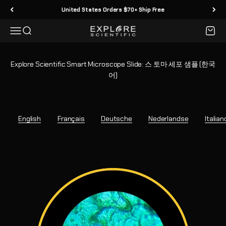
Skip to content
United States Orders $70+ Ship Free
Menu
Search
Cart
Explore Scientific
Explore Scientific Smart Microscope Slide: 스 토마 세포 샘플 (한국
어)
English
Français
Deutsche
Nederlandse
Italian