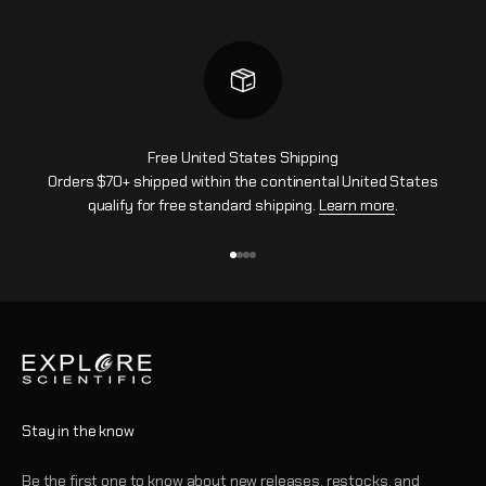
Free United States Shipping
Orders $70+ shipped within the continental United States
qualify for free standard shipping.
Learn more
.
Go to item 1
Go to item 2
Go to item 3
Go to item 4
Stay in the know
Be the first one to know about new releases, restocks, and